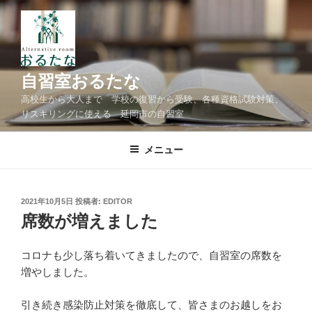
コ
ン
テ
ン
ツ
自習室おるたな
へ
高校生から大人まで 学校の復習から受験、各種資格試験対策、
ス
リスキリングに使える 延岡市の自習室
キ
ッ
メニュー
プ
投
2021年10月5日
投稿者:
EDITOR
稿
席数が増えました
日:
コロナも少し落ち着いてきましたので、自習室の席数を
増やしました。
引き続き感染防止対策を徹底して、皆さまのお越しをお