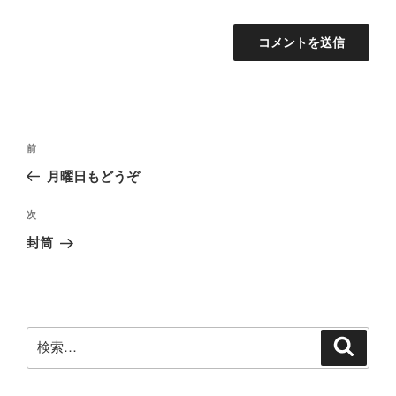
投
前
前
稿
の
月曜日もどうぞ
ナ
投
ビ
稿
次
次
ゲ
の
封筒
投
ー
稿
シ
ョ
ン
検
検
索
索: